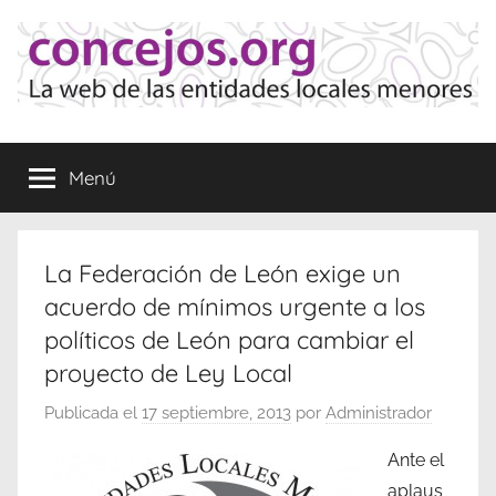
Saltar
al
contenido
Concejos
La
web
Menú
de
las
Entidades
Locales
La Federación de León exige un
Menores
acuerdo de mínimos urgente a los
políticos de León para cambiar el
proyecto de Ley Local
Publicada el
17 septiembre, 2013
por
Administrador
Ante el
aplaus