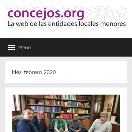
Saltar
al
contenido
Concejos
La
web
Menú
de
las
Entidades
Locales
Mes:
febrero 2020
Menores