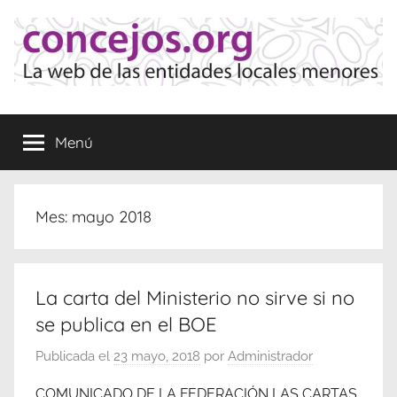
Saltar
al
contenido
Concejos
La
web
Menú
de
las
Entidades
Locales
Mes:
mayo 2018
Menores
La carta del Ministerio no sirve si no
se publica en el BOE
Publicada el
23 mayo, 2018
por
Administrador
COMUNICADO DE LA FEDERACIÓN LAS CARTAS