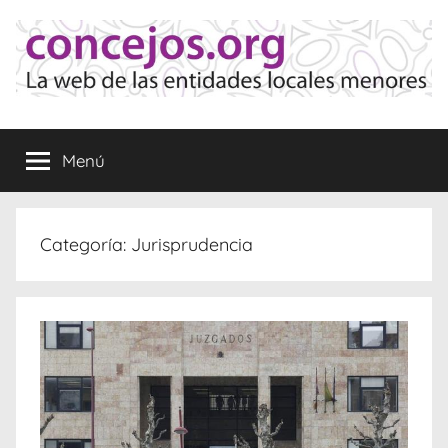
Saltar
al
contenido
Concejos
La
web
Menú
de
las
Entidades
Locales
Categoría:
Jurisprudencia
Menores