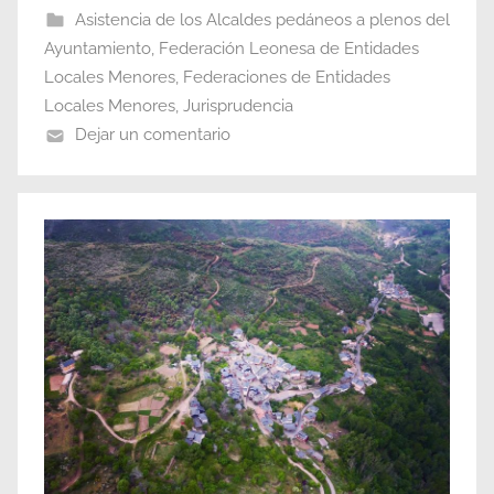
Asistencia de los Alcaldes pedáneos a plenos del
Ayuntamiento
,
Federación Leonesa de Entidades
Locales Menores
,
Federaciones de Entidades
Locales Menores
,
Jurisprudencia
Dejar un comentario