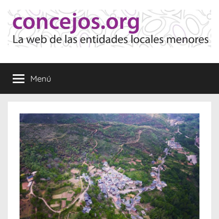
Saltar
al
contenido
Concejos
La
web
Menú
de
las
Entidades
Locales
Menores