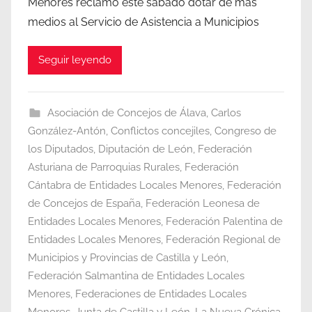
Menores reclamó este sábado dotar de más
medios al Servicio de Asistencia a Municipios
Seguir leyendo
Asociación de Concejos de Álava
,
Carlos
González-Antón
,
Conflictos concejiles
,
Congreso de
los Diputados
,
Diputación de León
,
Federación
Asturiana de Parroquias Rurales
,
Federación
Cántabra de Entidades Locales Menores
,
Federación
de Concejos de España
,
Federación Leonesa de
Entidades Locales Menores
,
Federación Palentina de
Entidades Locales Menores
,
Federación Regional de
Municipios y Provincias de Castilla y León
,
Federación Salmantina de Entidades Locales
Menores
,
Federaciones de Entidades Locales
Menores
,
Junta de Castilla y León
,
La Nueva Crónica