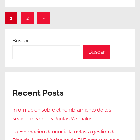
Paginación
Entradas
1
2
»
siguientes
de
entradas
Buscar
Buscar
Recent Posts
Información sobre el nombramiento de los
secretarios de las Juntas Vecinales
La Federación denuncia la nefasta gestión del