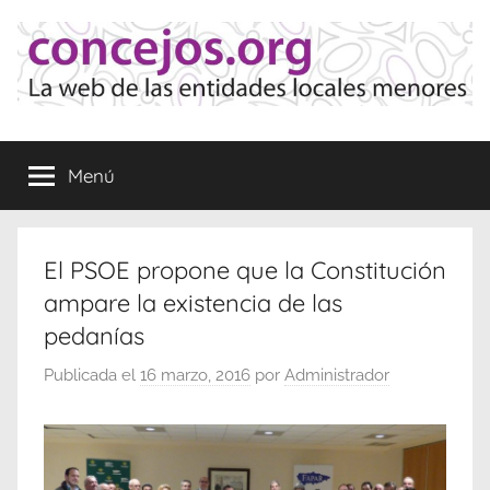
Saltar
al
contenido
Concejos
La
web
Menú
de
las
Entidades
Locales
El PSOE propone que la Constitución
Menores
ampare la existencia de las
pedanías
Publicada el
16 marzo, 2016
por
Administrador