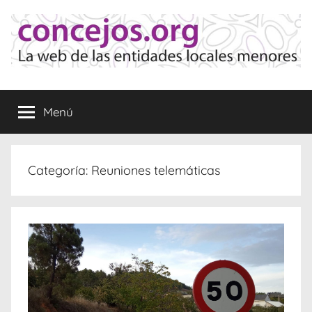
Saltar
al
contenido
Concejos
La
web
Menú
de
las
Entidades
Locales
Categoría:
Reuniones telemáticas
Menores