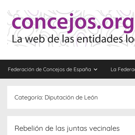
Saltar
al
contenido
Concejos
La
web
Federación de Concejos de España
La Federa
de
las
Entidades
Locales
Categoría:
Diputación de León
Menores
Rebelión de las juntas vecinales