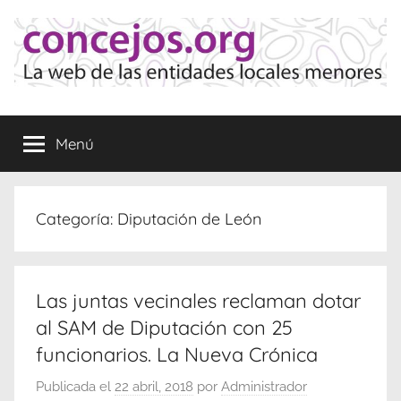
Saltar
al
contenido
Concejos
La
web
Menú
de
las
Entidades
Locales
Categoría:
Diputación de León
Menores
Las juntas vecinales reclaman dotar
al SAM de Diputación con 25
funcionarios. La Nueva Crónica
Publicada el
22 abril, 2018
por
Administrador