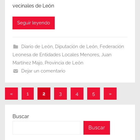
vecinales de León
Seguir leyendo
Diario de León
,
Diputación de León
,
Federación
Leonesa de Entidades Locales Menores
,
Juan
Martínez Majo
,
Provincia de León
Dejar un comentario
Paginación
Entradas
Entradas
«
1
2
3
4
5
»
anteriores
siguientes
de
entradas
Buscar
Buscar