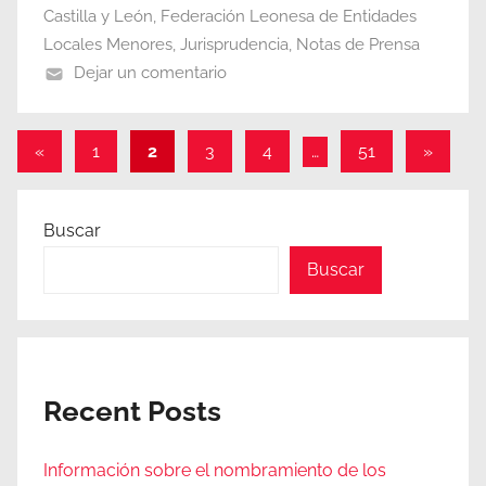
Castilla y León
,
Federación Leonesa de Entidades
Locales Menores
,
Jurisprudencia
,
Notas de Prensa
Dejar un comentario
Paginación
Entradas
Entrada
«
1
2
3
4
…
51
»
anteriores
siguien
de
entradas
Buscar
Buscar
Recent Posts
Información sobre el nombramiento de los