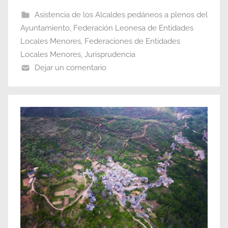
Asistencia de los Alcaldes pedáneos a plenos del
Ayuntamiento
,
Federación Leonesa de Entidades
Locales Menores
,
Federaciones de Entidades
Locales Menores
,
Jurisprudencia
Dejar un comentario