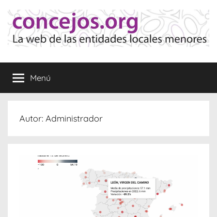
Saltar
al
contenido
Concejos
La
web
Menú
de
las
Entidades
Locales
Autor:
Administrador
Menores