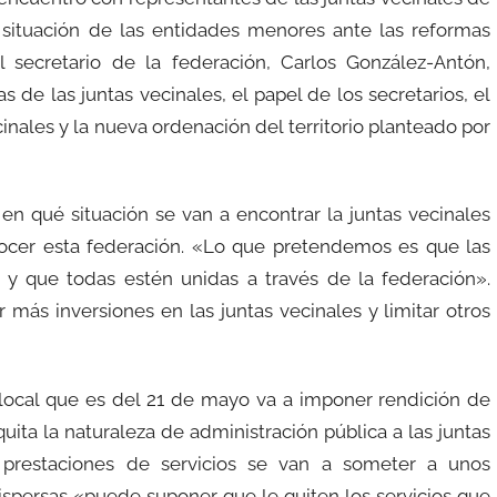
a situación de las entidades menores ante las reformas
El secretario de la federación, Carlos González-Antón,
s de las juntas vecinales, el papel de los secretarios, el
cinales y la nueva ordenación del territorio planteado por
n qué situación se van a encontrar la juntas vecinales
onocer esta federación. «Lo que pretendemos es que las
 y que todas estén unidas a través de la federación».
más inversiones en las juntas vecinales y limitar otros
 local que es del 21 de mayo va a imponer rendición de
ita la naturaleza de administración pública a las juntas
 prestaciones de servicios se van a someter a unos
ispersas «puede suponer que le quiten los servicios que