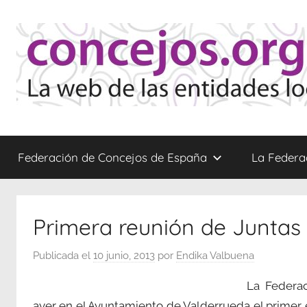
Saltar
al
contenido
Concejos
La
web
Federación de Concejos de España
La Federa
de
las
Entidades
Locales
Primera reunión de Juntas 
Menores
Publicada el
10 junio, 2013
por
Endika Valbuena
La Federa
ayer en el Ayuntamiento de Valderrueda el primer 