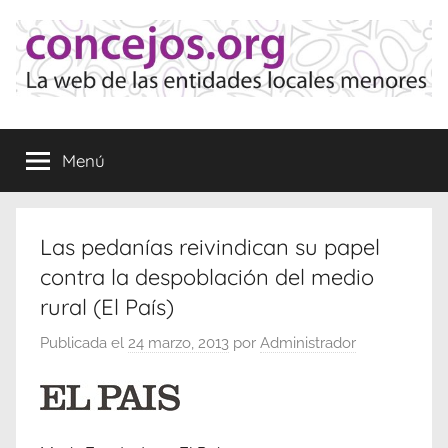
Saltar
al
contenido
Concejos
La
web
Menú
de
las
Entidades
Locales
Las pedanías reivindican su papel
Menores
contra la despoblación del medio
rural (El País)
Publicada el
24 marzo, 2013
por
Administrador