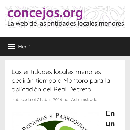
Saltar
al
contenido
Concejos
La
web
Menú
de
las
Entidades
Locales
Las entidades locales menores
Menores
pedirán tiempo a Montoro para la
aplicación del Real Decreto
Publicada el
21 abril, 2018
por
Administrador
En
un