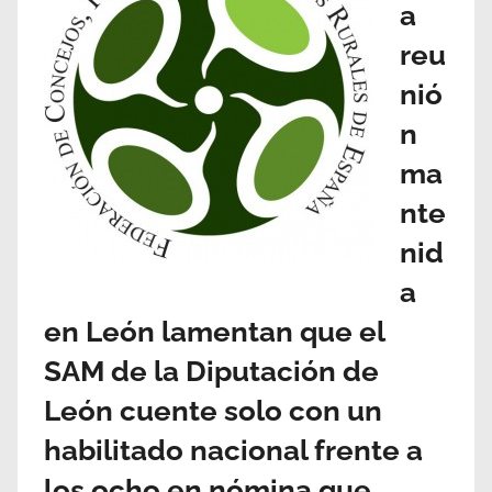
a
reu
nió
n
ma
nte
nid
a
en León lamentan que el
SAM de la Diputación de
León cuente solo con un
habilitado nacional frente a
los ocho en nómina que