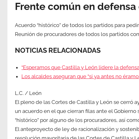
Frente común en defensa d
Acuerdo “histórico” de todos los partidos para ped
Reunión de procuradores de todos los partidos con
NOTICIAS RELACIONADAS
“Esperamos que Castilla y León lidere la defensa
Los alcaldes aseguran que “si ya antes no éram
L.C. / León
El pleno de las Cortes de Castilla y León se cerró 
un acuerdo en el que cierran filas ante el Gobierno 
“histórico” por alguno de los procuradores, así como
El anteproyecto de ley de racionalización y sosteni
resolución mayoritaria de las Cortes de Castilla y 