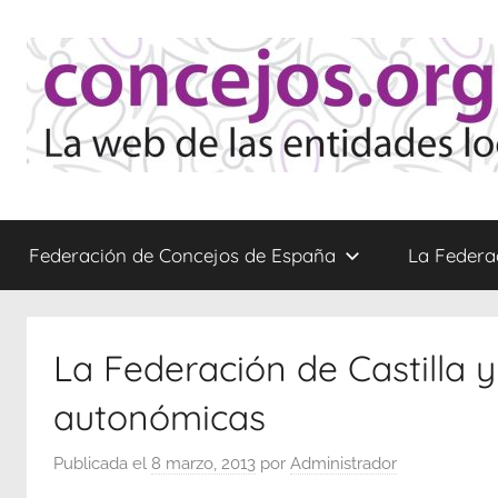
Saltar
al
contenido
Concejos
La
web
Federación de Concejos de España
La Federa
de
las
Entidades
Locales
La Federación de Castilla y
Menores
autonómicas
Publicada el
8 marzo, 2013
por
Administrador