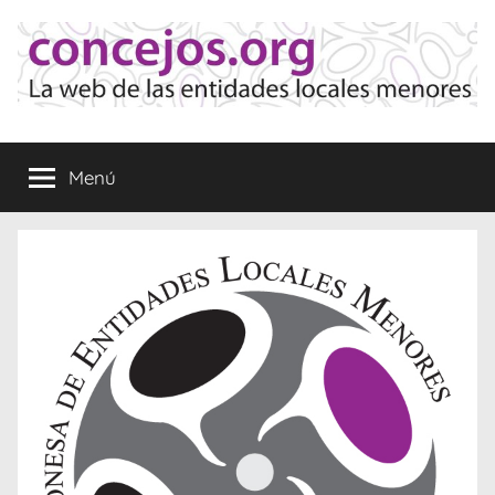
Saltar
al
contenido
Concejos
La
web
Menú
de
las
Entidades
Locales
Menores