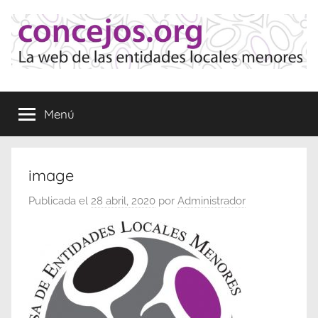
Saltar
al
contenido
Concejos
La
web
Menú
de
las
Entidades
Locales
image
Menores
Publicada el
28 abril, 2020
por
Administrador