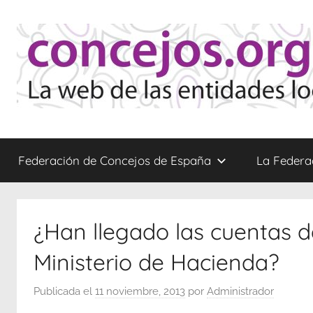
Saltar
al
contenido
Concejos
La
web
Federación de Concejos de España
La Federa
de
las
Entidades
Locales
¿Han llegado las cuentas d
Menores
Ministerio de Hacienda?
Publicada el
11 noviembre, 2013
por
Administrador