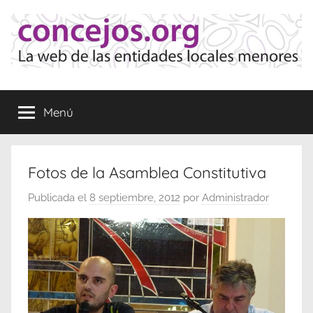
Saltar
al
contenido
Concejos
La
web
Menú
de
las
Entidades
Locales
Fotos de la Asamblea Constitutiva
Menores
Publicada el
8 septiembre, 2012
por
Administrador