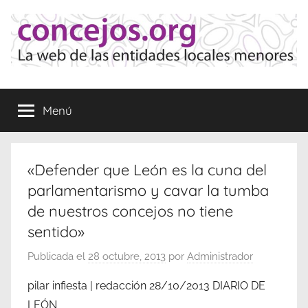
Saltar
al
contenido
Concejos
La
web
Menú
de
las
Entidades
Locales
«Defender que León es la cuna del
Menores
parlamentarismo y cavar la tumba
de nuestros concejos no tiene
sentido»
Publicada el
28 octubre, 2013
por
Administrador
pilar infiesta | redacción 28/10/2013 DIARIO DE
LEÓN