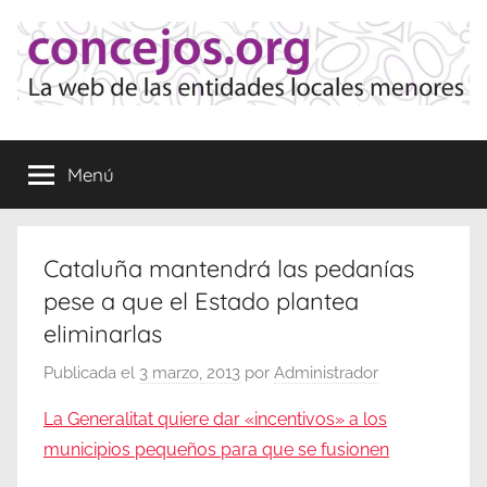
Saltar
al
contenido
Concejos
La
web
Menú
de
las
Entidades
Locales
Cataluña mantendrá las pedanías
Menores
pese a que el Estado plantea
eliminarlas
Publicada el
3 marzo, 2013
por
Administrador
La Generalitat quiere dar «incentivos» a los
municipios pequeños para que se fusionen