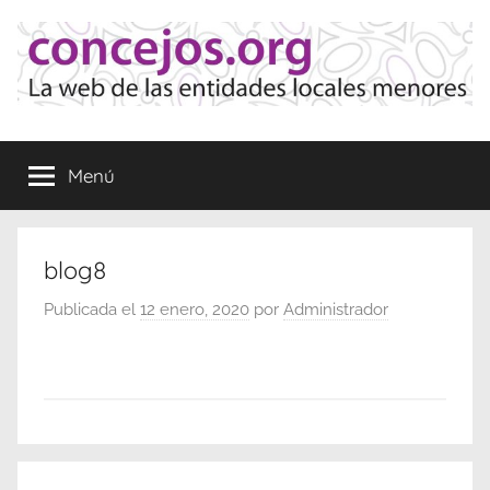
Saltar
al
contenido
Concejos
La
web
Menú
de
las
Entidades
Locales
blog8
Menores
Publicada el
12 enero, 2020
por
Administrador
Navegación