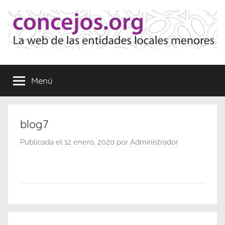
Saltar
al
contenido
Concejos
La
web
Menú
de
las
Entidades
Locales
blog7
Menores
Publicada el
12 enero, 2020
por
Administrador
Navegación