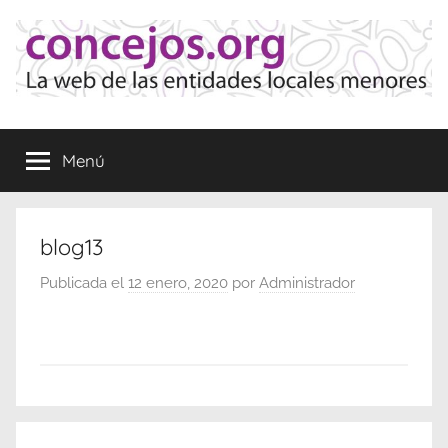
Saltar
al
contenido
Concejos
La
web
Menú
de
las
Entidades
Locales
blog13
Menores
Publicada el
12 enero, 2020
por
Administrador
Navegación