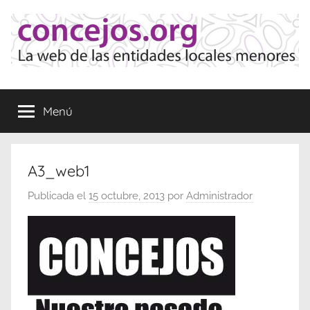
Saltar
al
contenido
Concejos
La
web
Menú
de
las
Entidades
Locales
A3_web1
Menores
Publicada el
15 octubre, 2013
por
Administrador