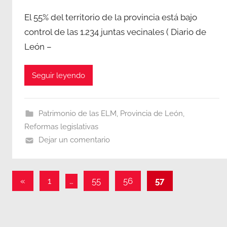
El 55% del territorio de la provincia está bajo
control de las 1.234 juntas vecinales ( Diario de
León –
Seguir leyendo
Patrimonio de las ELM
,
Provincia de León
,
Reformas legislativas
Dejar un comentario
Paginación
Entradas
«
1
…
55
56
57
anteriores
de
entradas