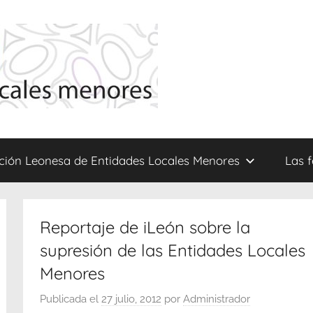
ción Leonesa de Entidades Locales Menores
Las 
Reportaje de iLeón sobre la
supresión de las Entidades Locales
Menores
Publicada el
27 julio, 2012
por
Administrador