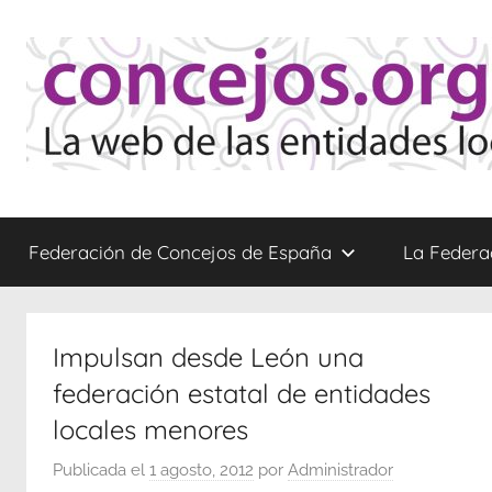
Saltar
al
contenido
Concejos
La
web
Federación de Concejos de España
La Federa
de
las
Entidades
Locales
Impulsan desde León una
Menores
federación estatal de entidades
locales menores
Publicada el
1 agosto, 2012
por
Administrador