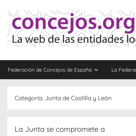
Saltar
al
contenido
Concejos
La
web
Federación de Concejos de España
La Federa
de
las
Entidades
Locales
Categoría:
Junta de Castilla y León
Menores
La Junta se compromete a