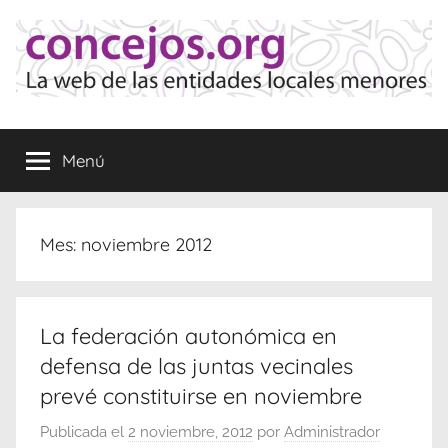
Saltar
al
contenido
Concejos
La
web
Menú
de
las
Entidades
Locales
Mes:
noviembre 2012
Menores
La federación autonómica en
defensa de las juntas vecinales
prevé constituirse en noviembre
Publicada el
2 noviembre, 2012
por
Administrador