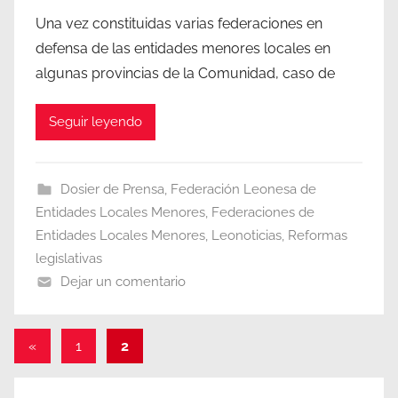
Una vez constituidas varias federaciones en
defensa de las entidades menores locales en
algunas provincias de la Comunidad, caso de
Seguir leyendo
Dosier de Prensa
,
Federación Leonesa de
Entidades Locales Menores
,
Federaciones de
Entidades Locales Menores
,
Leonoticias
,
Reformas
legislativas
Dejar un comentario
Paginación
Entradas
«
1
2
anteriores
de